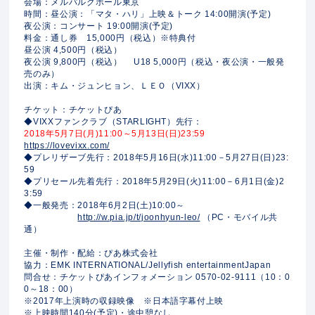
会場：メルパルクホール東京
時間：昼公演：「マタ・ハリ」上映＆トーク 14:00開演(予定)
夜公演：コンサート 19:00開演(予定)
料金：通し券 15,000円（税込）※特典付
昼公演 4,500円（税込）
夜公演 9,800円（税込） U18 5,000円（税込・夜公演・一般発
売のみ）
出演：キム・ジュンヒョン、ＬＥＯ（VIXX）
チケット：チケットぴあ
◆VIXXファンクラブ（STARLIGHT）先行：
2018年5月7日(月)11:00～5月13日(日)23:59
https://lovevixx.com/
◆プレリザーブ先行：2018年5月16日(水)11:00－5月27日(日)23:
59
◆プリセール先着先行：2018年5月29日(火)11:00－6月1日(金)2
3:59
◆一般発売：2018年6月2日(土)10:00～
http://w.pia.jp/t/joonhyun-leo/
（PC・モバイル共
通）
主催・制作・配給：ぴあ株式会社
協力：EMK INTERNATIONAL/Jellyfish entertainmentJapan
問合せ：チケットぴあインフォメーション 0570-02-9111（10：0
0～18：00）
※2017年上演時の収録映像 ※日本語字幕付上映
※上映時間140分(予定)・途中憩なし