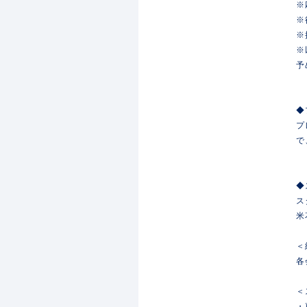
※
※
※
※
予
◆
プ
で
◆
ス
米
＜
各
＜
・