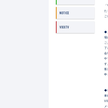
「
た
NOTICE
ご
VIXXTV
◆
場
ご
了
会
中
す
客
申
◆
車
V
メ