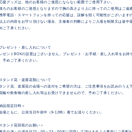
応援グッズは、他のお客様のご迷惑にならない範囲でご使用下さい。
後ろのお客様のご迷惑となりますので胸の高さより上に持ってのご使用はご遠
携帯電話・スマートフォンを持っての応援は、誤解を招く可能性がございます
以上の内容をお守り頂けない場合、主催者の判断によりご入場を制限又は途中
めご了承ください。
プレゼント・差し入れについて
レゼントBOXの設置はございません。プレゼント・お手紙・差し入れ等をお持
、予めご了承ください。
スタンド花・楽屋花類について
タンド花、楽屋花の会場への送付をご希望の方は、ご注意事項をお読みのうえ
花輪や飲食物の差し入れ等はお受けできませんので、予めご了承ください。
納品指定日時＞
会場ともに、公演当日午前中（9-12時）着でお送りください。
スタンド花回収のお願い＞
東京公演：公演当日22：00～23：00迄に回収して頂けますよう事前にご手