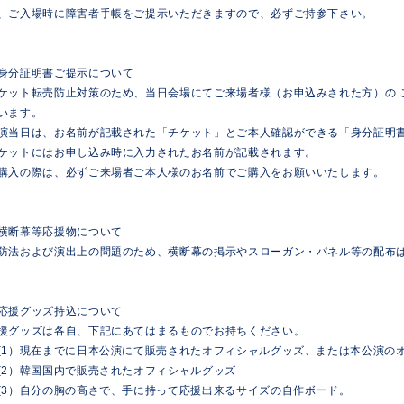
、ご入場時に障害者手帳をご提示いただきますので、必ずご持参下さい。
身分証明書ご提示について
ケット転売防止対策のため、当日会場にてご来場者様（お申込みされた方）の 
います。
演当日は、お名前が記載された「チケット」とご本人確認ができる「身分証明
ケットにはお申し込み時に入力されたお名前が記載されます。
購入の際は、必ずご来場者ご本人様のお名前でご購入をお願いいたします。
横断幕等応援物について
防法および演出上の問題のため、横断幕の掲示やスローガン・パネル等の配布
応援グッズ持込について
援グッズは各自、下記にあてはまるものでお持ちください。
1）現在までに日本公演にて販売されたオフィシャルグッズ、または本公演の
2）韓国国内で販売されたオフィシャルグッズ
3）自分の胸の高さで、手に持って応援出来るサイズの自作ボード。