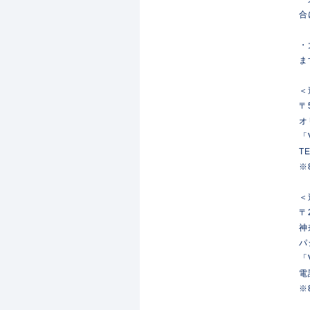
合
・
ま
＜
〒
オ
「
TE
※
＜
〒2
神
パ
「
電
※