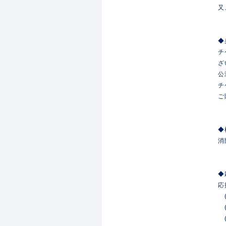
又
◆
チ
ざ
公
チ
ご
◆
消
◆
応
(
(
(