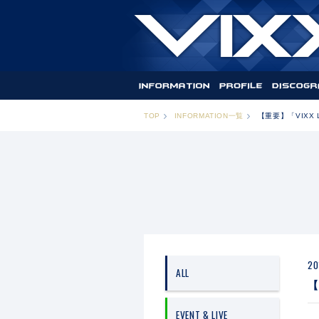
TOP
INFORMATION一覧
【重要】「VIXX L
20
ALL
【
EVENT & LIVE