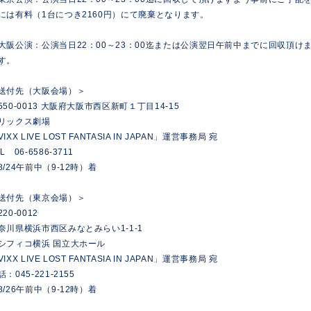
には有料（1台につき2160円）にて廃棄となります。
大阪公演：公演当日22：00～23：00迄または公演翌日午前中までに回収頂
す。
送付先（大阪会場）＞
550-0013 大阪府大阪市西区新町１丁目14-15
リックス劇場
VIXX LIVE LOST FANTASIA IN JAPAN」運営事務局 宛
L 06-6586-3711
8/24午前中（9-12時）着
送付先（東京会場）＞
20-0012
奈川県横浜市西区みなとみらい1-1-1
シフィコ横浜 国立大ホール
VIXX LIVE LOST FANTASIA IN JAPAN」運営事務局 宛
話：045-221-2155
8/26午前中（9-12時）着