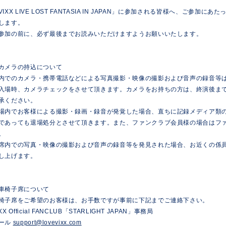
VIXX LIVE LOST FANTASIA IN JAPAN」に参加される皆様へ、ご参
します。
参加の前に、必ず最後までお読みいただけますようお願いいたします。
カメラの持込について
内でのカメラ・携帯電話などによる写真撮影・映像の撮影および音声の録音等
入場時、カメラチェックをさせて頂きます。カメラをお持ちの方は、終演後ま
承ください。
場内でお客様による撮影・録画・録音が発覚した場合、直ちに記録メディア類
であっても退場処分とさせて頂きます。また、ファンクラブ会員様の場合はフ
。
席内での写真・映像の撮影および音声の録音等を発見された場合、お近くの係
し上げます。
車椅子席について
椅子席をご希望のお客様は、お手数ですが事前に下記までご連絡下さい。
IXX Official FANCLUB「STARLIGHT JAPAN」事務局
ール
support@lovevixx.com