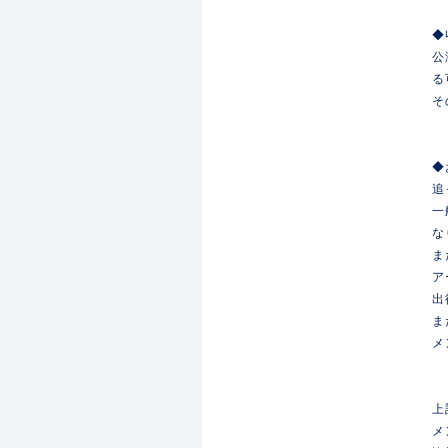
◆
公
る
そ
◆
追
一
な
ま
ア
出
ま
メ
上
メ