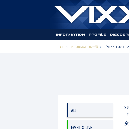
TOP
INFORMATION一覧
「VIXX LOST 
20
ALL
「
変
EVENT & LIVE