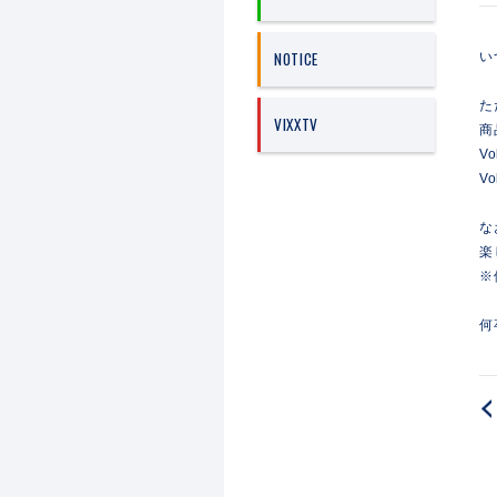
NOTICE
い
た
VIXXTV
商
Vo
Vo
な
楽
※
何