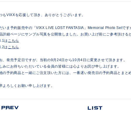
つもVIXXを応援して頂き、ありがとうございます。
だいま予約販売中の「VIXX LIVE LOST FANTASIA」Memorial Photo Setで
品詳細ページにサンプル写真を公開致しました。お買い上げ前にご参考頂ける
l.1は
こちら
l.2は
こちら
お、発売予定日ですが、当初の9月24日から10月4日に変更させて頂きます。
しみにお待ちいただいている会員の皆様には心よりお詫び申し上げます。
他の予約商品と一緒にご注文頂いた方には、一番遅い発売日の予約商品とまと
卒よろしくお願い申し上げます。