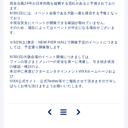
現在台風24号が日本列島を縦断する恐れがあると予測されており
ます。
9/30(日)には、イベント会場である大阪へ最も接近する予報となっ
ており、
今現在安全にイベントが開催できる確認が取れていません。
そのため、場合によってはイベントが中止になる場合がございま
す。
※9/29(土)東京：NEW PIER HALLで開催予定のイベントにつきま
しては、予定通り開催致します。
9/30(日)大阪会場のイベント開催につきましては、
ファンの皆さまとメンバーの安全を第一に考慮し、引き続き状況
の確認・検討の上、
本日中に再度ビクターエンタテインメントVIXXホームページおよ
び、
VIXX公式サイト・公式Twitter等でご報告させて頂きますので今し
ばらくお待ち頂けますようお願いいたします。