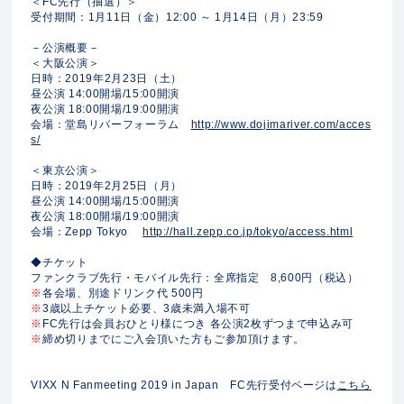
＜FC先行（抽選）＞
受付期間：1月11日（金）12:00 ～ 1月14日（月）23:59
－公演概要－
＜大阪公演＞
日時：2019年2月23日（土）
昼公演 14:00開場/15:00開演
夜公演 18:00開場/19:00開演
会場：堂島リバーフォーラム
http://www.dojimariver.com/acces
s/
＜東京公演＞
日時：2019年2月25日（月）
昼公演 14:00開場/15:00開演
夜公演 18:00開場/19:00開演
会場：Zepp Tokyo
http://hall.zepp.co.jp/tokyo/access.html
◆チケット
ファンクラブ先行・モバイル先行：全席指定 8,600円（税込）
※
各会場、別途ドリンク代 500円
※
3歳以上チケット必要、3歳未満入場不可
※
FC先行は会員おひとり様につき 各公演2枚ずつまで申込み可
※
締め切りまでにご入会頂いた方もご参加頂けます。
VIXX N Fanmeeting 2019
in Japan FC先行受付ページは
こちら