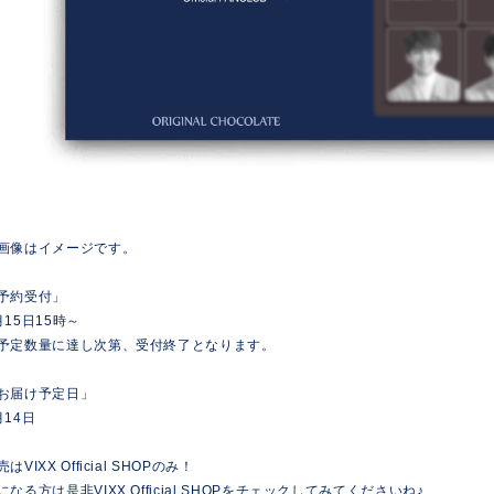
画像はイメージです。
予約受付」
月15日15時～
予定数量に達し次第、受付終了となります。
お届け予定日」
月14日
はVIXX Official SHOPのみ！
になる方は是非VIXX Official SHOPをチェックしてみてくださいね♪