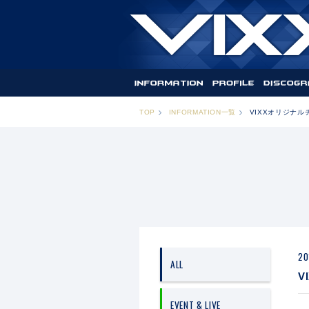
TOP
INFORMATION一覧
VIXXオリジナ
20
ALL
V
EVENT & LIVE