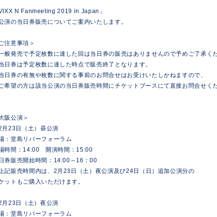
IXX N Fanmeeting 2019
in Japan」
公演の当日券販売についてご案内いたします。
ご注意事項＞
一般発売で予定枚数に達した回は当日券の販売はありませんので予めご了承く
当日券は予定枚数に達した時点で販売終了となります。
当日券の有無や枚数に関する事前のお問合せはお受けいたしかねますので、
希望の方は該当公演の当日券販売時間にチケットブースにて直接お問合せく
大阪公演＞
2月23日（土）昼公演
場：堂島リバーフォーラム
場時間：14:00 開演時間：15:00
日券販売開始時間：14:00～16：00
上記販売時間内は、2月23日（土）夜公演及び24日（日）追加公演分の
ケットもご購入いただけます。
2月23日（土）夜公演
場：堂島リバーフォーラム