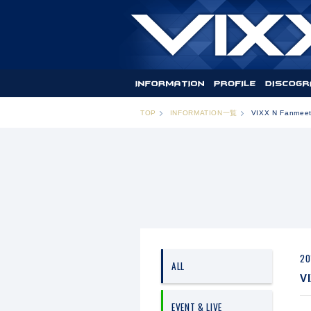
TOP
INFORMATION一覧
VIXX N Fanm
20
ALL
V
EVENT & LIVE