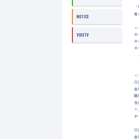
「V
各
NOTICE
＜
VIXXTV
※
※
※
ご
＜
◎
会
開
当
＊
チ
◎
会