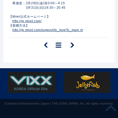
再放送：3月29日(金)深3:00～4:15
3月31日(日)19:30～20:45
【Mnet公式ホームページ】
http://jp.mnet.com/
【視聴方法】
http://jp.mnet.com/support/tv_howTo_main.m
©Jellyfish Entertainment Japan / THE STAR JAPAN, Inc. All rights reserved.