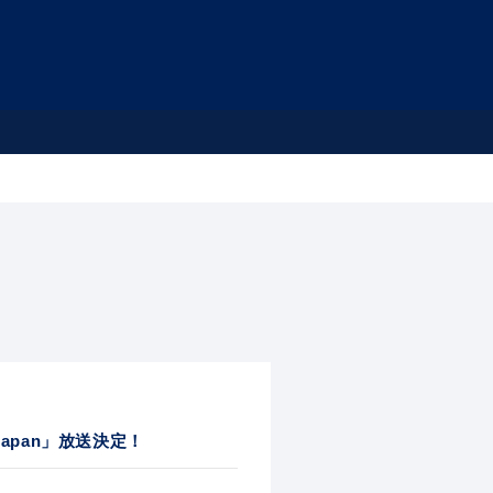
 Japan」放送決定！