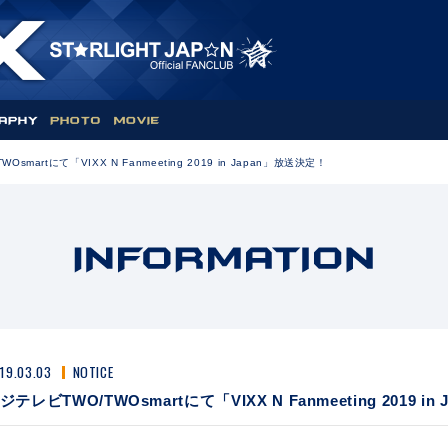
Osmartにて「VIXX N Fanmeeting 2019 in Japan」放送決定！
19.03.03
NOTICE
ジテレビTWO/TWOsmartにて「VIXX N Fanmeeting 2019
in