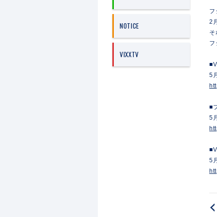
フ
2
NOTICE
そ
フ
VIXXTV
■V
5
htt
■
5
htt
■V
5
htt