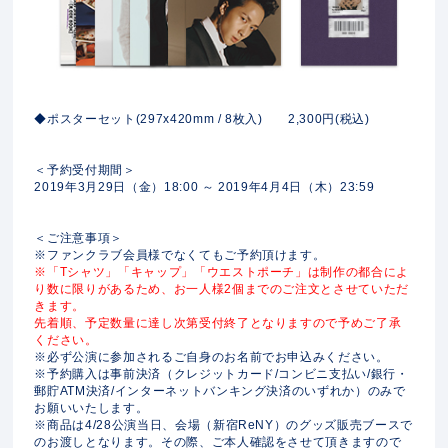
◆ポスターセット(297x420mm / 8枚入) 2,300円(税込)
＜予約受付期間＞
2019年3月29日（金）18:00 ～ 2019年4月4日（木）23:59
＜ご注意事項＞
※ファンクラブ会員様でなくてもご予約頂けます。
※「Tシャツ」「キャップ」「ウエストポーチ」は制作の都合によ
り数に限りがあるため、お一人様2個までのご注文とさせていただ
きます。
先着順、予定数量に達し次第受付終了となりますので予めご了承
ください。
※必ず公演に参加されるご自身のお名前でお申込みください。
※予約購入は事前決済（クレジットカード/コンビニ支払い/銀行・
郵貯ATM決済/インターネットバンキング決済のいずれか）のみで
お願いいたします。
※商品は4/28公演当日、会場（新宿ReNY）のグッズ販売ブースで
のお渡しとなります。その際、ご本人確認をさせて頂きますので