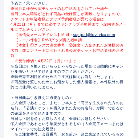
予めご了承ください。
※同行者様が公演チケットのお申込みをされていた場合、
当日ご本人確認がとれず商品の受け渡しが困難になりますので、
チケットお申込者様とグッズ予約者様が異なる場合は、
4月22日（月）までに必ずファンクラブ事務局まで下記内容をメー
ルにてお送りください。
【送信先メールアドレス】Mail：
support@lovevixx.com
【メール件名】RAVIグッズ購入者申請
【本文】①グッズの注文番号 ②注文・入金されたお客様のお
名前 ③コンサートに同行される公演チケットお申込者様のお名
前
※受付締切：4月22日（月）中まで
※当日は引き換えにいらっしゃらなかった場合は自動的にキャン
セル扱いとさせて頂きますのでご了承ください。
※転売等営利目的のためのご注文は固くお断りいたします。
※商品受け渡しのためにお預かりした個人情報は、本件以外の目
的には使用いたしません。
＜当日商品引き換えに必要なもの＞
ご入金済であること、また、ご本人と「商品を注文された方のお
名前」「公演チケットを購入された方のお名前」が同一であるか
の確認をさせて頂きますので、
当日は下記を必ずお持ちのうえ、会場にお越しください。
①入金済であるという確認がとれるもの（入金完了メールまたは
マイページでの注文履歴）
※ご注文番号、会員番号、お名前が一緒に表記されているもの