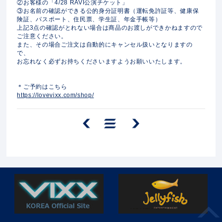
②お客様の「4/28 RAVI公演チケット」
③お名前の確認ができる公的身分証明書（運転免許証等、健康保
険証、パスポート、住民票、学生証、年金手帳等）
上記3点の確認がとれない場合は商品のお渡しができかねますので
ご注意ください。
また、その場合ご注文は自動的にキャンセル扱いとなりますの
で、
お忘れなく必ずお持ちくださいますようお願いいたします。
＊ご予約はこちら
https://lovevixx.com/shop/