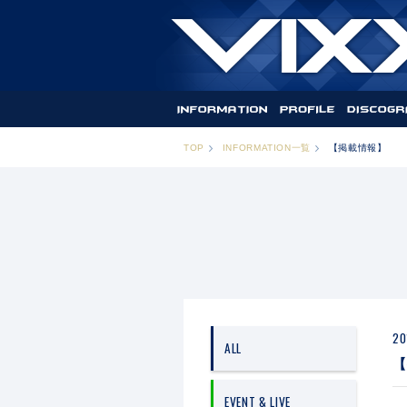
TOP
INFORMATION一覧
【掲載情報】
20
ALL
【
EVENT & LIVE