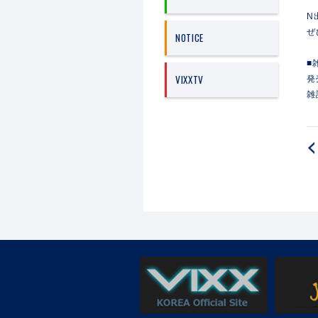
N
ぜ
NOTICE
■
VIXXTV
発
雑