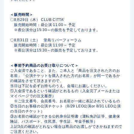
＜販売時間＞
〇8月29日（木） CLUB CITTA'
販売開始時間：昼公演 11:00～ 予定
※夜公演分は15:30～の販売を予定しております。
〇8月31日（土） 堂島リバーフォーラム
販売開始時間：昼公演 11:00～ 予定
※夜公演分は15:30～の販売を予定しております。
＜事前予約商品のお受け取りについて＞
ご入金済であること、また、ご本人と「商品を注文された方のお
名前」「公演チケットを購入された方のお名前」が同一であるか
の確認をさせて頂きますので、
当日は下記を必ずお持ちのうえ、会場にお越しください。
①入金済であるという確認がとれるもの（入金完了メールまたは
マイページでの注文履歴）
※ご注文番号、会員番号、お名前が一緒に表記されているもの
②当日のお客様の公演チケット（8/29 LEO公演or 8/31 LEO公演
の当日のチケット）
③お名前の確認ができる公的身分証明書（運転免許証等、健康保
険証、パスポート、住民票、学生証、年金手帳等）
上記3点の確認がとれない場合は商品のお渡しができかねますので
ご注意ください。