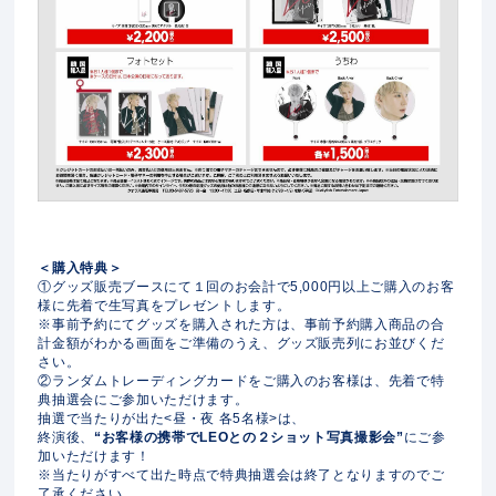
＜購入特典＞
①グッズ販売ブースにて１回のお会計で5,000円以上ご購入のお客
様に先着で生写真をプレゼントします。
※事前予約にてグッズを購入された方は、事前予約購入商品の合
計金額がわかる画面をご準備のうえ、グッズ販売列にお並びくだ
さい。
②ランダムトレーディングカードをご購入のお客様は、先着で特
典抽選会にご参加いただけます。
抽選で当たりが出た<昼・夜 各5名様>は、
終演後、
“お客様の携帯でLEOとの２ショット写真撮影会”
にご参
加いただけます！
※当たりがすべて出た時点で特典抽選会は終了となりますのでご
了承ください。