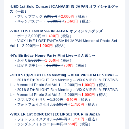
-LEO 1st Solo Concert [CANVAS] IN JAPAN オフィシャルグッ
ズ（一部）
・フリップブック
3,800円
⇒
2,660円
（税込）
・キャンバスアート
3,800円
⇒
2,660円
（税込）
-VIXX LOST FANTASIA IN JAPAN オフィシャルグッズ
・ポーチ
2,000円
⇒
1,400円
（税込）
・VIXX LIVE LOST FANTASIA IN JAPAN Memorial Photo Set
Vol.1
2,000円
⇒
1,000円
（税込）
-N's Birthday Home Party Mini Live〜えん返し〜
・お守り
1,500円
⇒
1,050円
（税込）
・はがき切手シート
1,000円
⇒
700円
（税込）
-2018 ST★RLIGHT Fan Meeting ～VIXX VIP FILM FESTIVAL～
・2018 ST★RLIGHT Fan Meeting ～VIXX VIP FILM FESTIVA
L～ Memorial Photo Set Vol.1
2,000円
⇒
1,000円
（税込）
・2018 ST★RLIGHT Fan Meeting ～VIXX VIP FILM FESTIVA
L～ Memorial Photo Set Vol.2
2,000円
⇒
1,000円
（税込）
・スマホアクセサリー
1,200円
⇒
840円
（税込）
・フォトフェイスタオル
2,500円
⇒
1,750円
（税込）
-VIXX LR 1st CONCERT [ECLIPSE] TOUR in Japan
・フォトフェイスタオル
2,500円
⇒
1,750円
（税込）
・ランダムフォトカード
800円
⇒
560円
（税込）