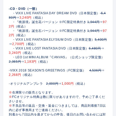
-CD・DVD（一部）
・VIXX LIVE FANTASIA DAY DREAM DVD（日本限定盤）
6,4
80円
⇒
3,240円
（税込）
・『桃源境』誕生花バージョン ※FC限定特典付き
1,944円
⇒
97
2円
（税込）
・『桃源境』誕生石バージョン ※FC限定特典付き
1,944円
⇒
97
2円
（税込）
・VIXX LIVE FANTASIA ELYSIUM DVD（日本限定盤）
5,400円
⇒
2,700円
（税込）
・VIXX LIVE LOST FANTASIA DVD（日本限定盤）
6,480円
⇒
3,240円
（税込）
・LEO 1st MINI ALBUM『CANVAS』（公式ショップ限定盤）
2,365円
⇒
1,183円
（税込）
-VIXX 2018 SEASON'S GREETINGS（FC限定版）
4,536円
⇒
2,268円
（税込）
-オリジナルアンブレラ
2,000円
⇒
1,000円
（税込）
※
在庫限りの販売となります。
※
FCオリジナル特典は数に限りがありますので、予めご了承くだ
さいませ。
※
不良品等の返品・交換・返金につきましては、商品到着後7日以
内に必ず事務局までご連絡ください。
到着から7日以内を過ぎてからの申告、後日のお問い合わせには対