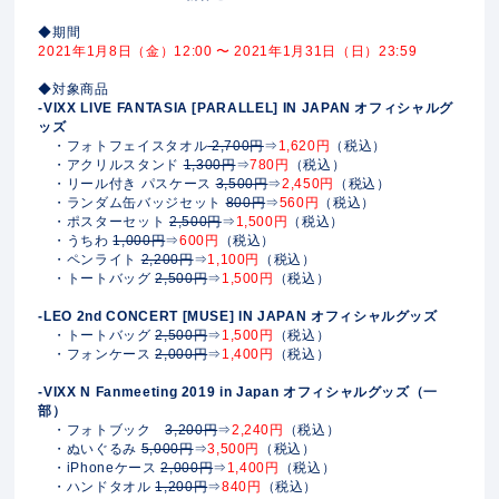
◆期間
2021年1月8日（金）12:00 〜 2021年1月31日（日）23:59
◆対象商品
-VIXX LIVE FANTASIA [PARALLEL] IN JAPAN オフィシャルグ
ッズ
・フォトフェイスタオル
2,700円
⇒
1,620円
（税込）
・アクリルスタンド
1,300円
⇒
780円
（税込）
・リール付き パスケース
3,500円
⇒
2,450円
（税込）
・ランダム缶バッジセット
800円
⇒
560円
（税込）
・ポスターセット
2,500円
⇒
1,500円
（税込）
・うちわ
1,000円
⇒
600円
（税込）
・ペンライト
2,200円
⇒
1,100円
（税込）
・トートバッグ
2,500円
⇒
1,500円
（税込）
-LEO 2nd CONCERT [MUSE] IN JAPAN オフィシャルグッズ
・トートバッグ
2,500円
⇒
1,500円
（税込）
・フォンケース
2,000円
⇒
1,400円
（税込）
-VIXX N Fanmeeting 2019 in Japan オフィシャルグッズ（一
部）
・フォトブック
3,200円
⇒
2,240円
（税込）
・ぬいぐるみ
5,000円
⇒
3,500円
（税込）
・iPhoneケース
2,000円
⇒
1,400円
（税込）
・ハンドタオル
1,200円
⇒
840円
（税込）