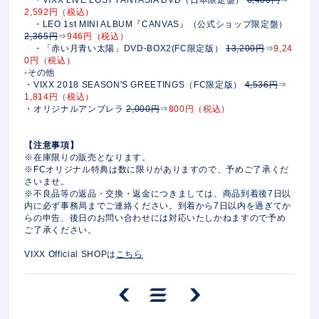
2,592円（税込）
・LEO 1st MINI ALBUM『CANVAS』（公式ショップ限定盤）
2,365円
⇒
946円（税込）
・「赤い月青い太陽」DVD-BOX2(FC限定版）
13,200円
⇒
9,24
0円（税込）
-その他
・VIXX 2018 SEASON'S GREETINGS（FC限定版）
4,536円
⇒
1,814円（税込）
・オリジナルアンブレラ
2,000円
⇒
800円（税込）
【注意事項】
※在庫限りの販売となります。
※FCオリジナル特典は数に限りがありますので、予めご了承くだ
さいませ。
※不良品等の返品・交換・返金につきましては、商品到着後7日以
内に必ず事務局までご連絡ください。到着から7日以内を過ぎてか
らの申告、後日のお問い合わせには対応いたしかねますので予め
ご了承ください。
VIXX Official SHOPは
こちら