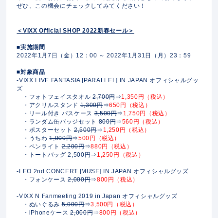
ぜひ、この機会にチェックしてみてください！
＜VIXX Official SHOP 2022新春セール＞
■実施期間
2022年1月7日（金）12：00 ～ 2022年1月31日（月）23：59
■対象商品
-VIXX LIVE FANTASIA [PARALLEL] IN JAPAN オフィシャルグッ
ズ
・フォトフェイスタオル
2,700円
⇒
1,350円（税込）
・アクリルスタンド
1,300円
⇒
650円（税込）
・リール付き パスケース
3,500円
⇒
1,750円（税込）
・ランダム缶バッジセット
800円
⇒
560円（税込）
・ポスターセット
2,500円
⇒
1,250円（税込）
・うちわ
1,000円
⇒
500円（税込）
・ペンライト
2,200円
⇒
880円（税込）
・トートバッグ
2,500円
⇒
1,250円（税込）
-LEO 2nd CONCERT [MUSE] IN JAPAN オフィシャルグッズ
・フォンケース
2,000円
⇒
800円（税込）
-VIXX N Fanmeeting 2019 in Japan オフィシャルグッズ
・ぬいぐるみ
5,000円
⇒
3,500円（税込）
・iPhoneケース
2,000円
⇒
800円（税込）