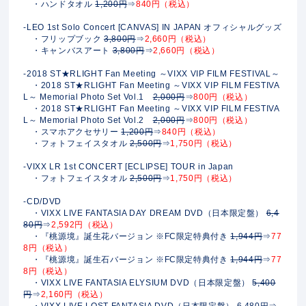
・ハンドタオル
1,200円
⇒
840円（税込）
-LEO 1st Solo Concert [CANVAS] IN JAPAN オフィシャルグッズ
・フリップブック
3,800円
⇒
2,660円（税込）
・キャンバスアート
3,800円
⇒
2,660円（税込）
-2018 ST★RLIGHT Fan Meeting ～VIXX VIP FILM FESTIVAL～
・2018 ST★RLIGHT Fan Meeting ～VIXX VIP FILM FESTIVA
L～ Memorial Photo Set Vol.1
2,000円
⇒
800円（税込）
・2018 ST★RLIGHT Fan Meeting ～VIXX VIP FILM FESTIVA
L～ Memorial Photo Set Vol.2
2,000円
⇒
800円（税込）
・スマホアクセサリー
1,200円
⇒
840円（税込）
・フォトフェイスタオル
2,500円
⇒
1,750円（税込）
-VIXX LR 1st CONCERT [ECLIPSE] TOUR in Japan
・フォトフェイスタオル
2,500円
⇒
1,750円（税込）
-CD/DVD
・VIXX LIVE FANTASIA DAY DREAM DVD（日本限定盤）
6,4
80円
⇒
2,592円（税込）
・『桃源境』誕生花バージョン ※FC限定特典付き
1,944円
⇒
77
8円（税込）
・『桃源境』誕生石バージョン ※FC限定特典付き
1,944円
⇒
77
8円（税込）
・VIXX LIVE FANTASIA ELYSIUM DVD（日本限定盤）
5,400
円
⇒
2,160円（税込）
・VIXX LIVE LOST FANTASIA DVD（日本限定盤）
6,480円
⇒