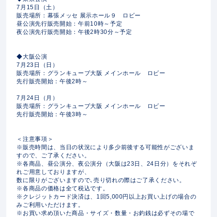
7月15日（土）
販売場所：幕張メッセ 展示ホール９ ロビー
昼公演先行販売開始：午前10時～予定
夜公演先行販売開始：午後2時30分～予定
◆大阪公演
7月23日（日）
販売場所：グランキューブ大阪 メインホール ロビー
先行販売開始：午後2時～
7月24日（月）
販売場所：グランキューブ大阪 メインホール ロビー
先行販売開始：午後3時～
＜注意事項＞
※販売時間は、当日の状況により多少前後する可能性がございま
すので、ご了承ください。
※各商品、昼公演分、夜公演分（大阪は23日、24日分）をそれぞ
れご用意しておりますが、
数に限りがございますので､売り切れの際はご了承ください。
※各商品の価格は全て税込です。
※クレジットカード決済は、1回5,000円以上お買い上げの場合の
みご利用いただけます。
※お買い求め頂いた商品・サイズ・数量・お釣銭は必ずその場で