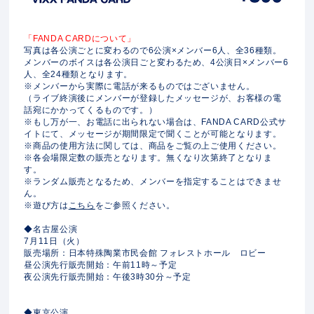
「FANDA CARDについて」
写真は各公演ごとに変わるので6公演×メンバー6人、全36種類。
メンバーのボイスは各公演日ごと変わるため、4公演日×メンバー6
人、全24種類となります。
※メンバーから実際に電話が来るものではございません。
（ライブ終演後にメンバーが登録したメッセージが、お客様の電
話宛にかかってくるものです。）
※もし万が一、お電話に出られない場合は、FANDA CARD公式サ
イトにて、メッセージが期間限定で聞くことが可能となります。
※商品の使用方法に関しては、商品をご覧の上ご使用ください。
※各会場限定数の販売となります。無くなり次第終了となりま
す。
※ランダム販売となるため、メンバーを指定することはできませ
ん。
※遊び方は
こちら
をご参照ください。
◆名古屋公演
7月11日（火）
販売場所：日本特殊陶業市民会館 フォレストホール ロビー
昼公演先行販売開始：午前11時～予定
夜公演先行販売開始：午後3時30分～予定
◆東京公演