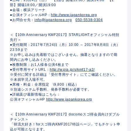
部】開場18:00／開演19:00
●会場：横浜アリーナ
●公演オフィシャルHP：
http://www.japankorea.org
●お問合せ先：
info@japankorea.org
050-5538-0304
＜【10th Anniversary KMF2017】STARLIGHTオフィシャル特別
先行＞
●受付期間：2017年7月24日（月）10:00 ～ 2017年8月8日（火）
23:59まで
※お申し込みは先着順ではございません。抽選となりますので期
間内にお申し込みください。
●枚数制限：お1人様各公演4枚まで
●受付専用サイトURL：
http://w.pia.jp/s/kmf17-a2/
※受付に関する詳細は「受付専用サイト」にてご確認ください。
※未就学児入場不可。
●席種・料金：全席指定 \9,800（税込）
※別途システム手数料、発券手数料が必要です。
●詳細及び最新情報はこちら：
公演オフィシャルHP
http://www.japankorea.org
＜【10th Anniversary KMF2017】docomoスゴ得会員向けダブル
チャンス＞
「韓流大好き！forスゴ得内KMF2017特設ページ」でもチケット申
込が可能となります。