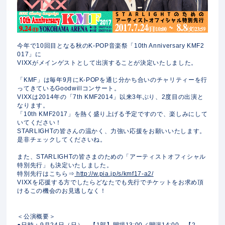
今年で10回目となる秋のK-POP音楽祭「10th Anniversary KMF2
017」に
VIXXがメインゲストとして出演することが決定いたしました。
「KMF」は毎年9月にK-POPを通じ分かち合いのチャリティーを行
ってきているGoodwillコンサート。
VIXXは2014年の「7th KMF2014」以来3年ぶり、2度目の出演と
なります。
「10th KMF2017」を熱く盛り上げる予定ですので、楽しみにして
いてください！
STARLIGHTの皆さんの温かく、力強い応援をお願いいたします。
是非チェックしてくださいね。
また、STARLIGHTの皆さまのための「アーティストオフィシャル
特別先行」も決定いたしました。
特別先行はこちら⇒
http://w.pia.jp/s/kmf17-a2/
VIXXを応援する方でしたらどなたでも先行でチケットをお求め頂
けるこの機会のお見逃しなく！
＜公演概要＞
●日時：9月24日（日） 【1部】開場13:00／開演14:00 【2