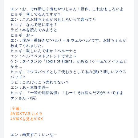
エン：お、それ新しく出たやつじゃん！新作。これおもしろいよ
ヒョギ：何してるんですか？
エン：これお姉ちゃんがおもしろいって言ってた
ヒョギ：なんで急に本を？
ラビ：本を読んでみようと
ヒョギ：お～
エン：僕が一番好きな“ベルナールウェルベル”です。お姉ちゃんが
教えてくれました。
ヒョギ：親しいんですか？ベルーナと
エン：ベル？ベストフレンドですよ～
ケン：タイタンの『Tools of Titans』がある！ゲームでアイテムと
かを…
ヒョギ：マウスパッドとして使おうとしてるの(笑)？新しいマウス
パッド？
ラビ：これけっこう売れてない？
エン：あ～東野圭吾～
ヒョギ：『一等の対話習慣』！おー！それ読んだ方がいいですよ
ケンさん～(笑)
[字幕]
#VIXXTV新カメラ
#VIXXを見るVIXX
エン：画質すごくいいな～