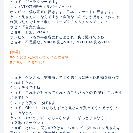
ヒョギ：ギャラクシーですよ
エン：VIXXTV新カメラバージョン！
ホンビン：僕ら東京に行きます。日本コンサートに行きます。
ケン：兄さん～。なんですか？自信ないんですか兄さん？お～そ
れ買ったんですか？眠りシリーズ？チャムチャムチャム？
ラビ：『言葉の温度』
ヒョギ：おお、VIXX！
ホンビン：うちの事務所にあるよこれ。良く撮れてるね
ヒョギ：不思議だ。VIXXを見るVIXX、NYLONを見るVIXX
[字幕]
#ケン兄さんが買ってくれた飲み物
#ごちそうさまでした
ヒョギ：ケンさん！空港着いてすぐ弟たちに快く飲み物を買って
くれましたね
ケン：そうですね
ヒョギ：これを絶対言ってくれとのことだったので(笑)。ごちそう
さまでした！
ケン：また買ってあげるよ！
ヒョギ：OK～！これからもずっと兄さんが買ってくれるそうで
す、みなさん
ケン：いやいや、ずっとじゃないよ～。ずっとじゃなくて…
（空港のアナウンス）
ヒョギ：はい～、僕らVIXXは今、ショッピング中のエン兄さんを
置いて、僕らだけで飛行機へと向かっています。笑ってください