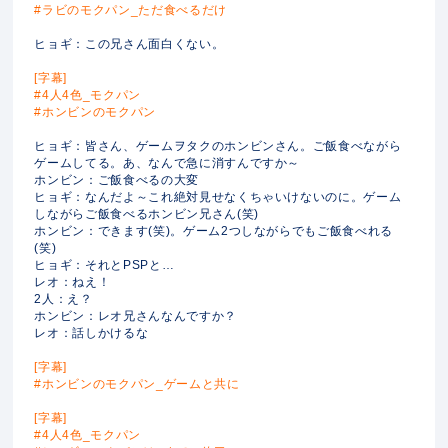
#ラビのモクパン_ただ食べるだけ
ヒョギ：この兄さん面白くない。
[字幕]
#4人4色_モクパン
#ホンビンのモクパン
ヒョギ：皆さん、ゲームヲタクのホンビンさん。ご飯食べながら
ゲームしてる。あ、なんで急に消すんですか～
ホンビン：ご飯食べるの大変
ヒョギ：なんだよ～これ絶対見せなくちゃいけないのに。ゲーム
しながらご飯食べるホンビン兄さん(笑)
ホンビン：できます(笑)。ゲーム2つしながらでもご飯食べれる
(笑)
ヒョギ：それとPSPと…
レオ：ねえ！
2人：え？
ホンビン：レオ兄さんなんですか？
レオ：話しかけるな
[字幕]
#ホンビンのモクパン_ゲームと共に
[字幕]
#4人4色_モクパン