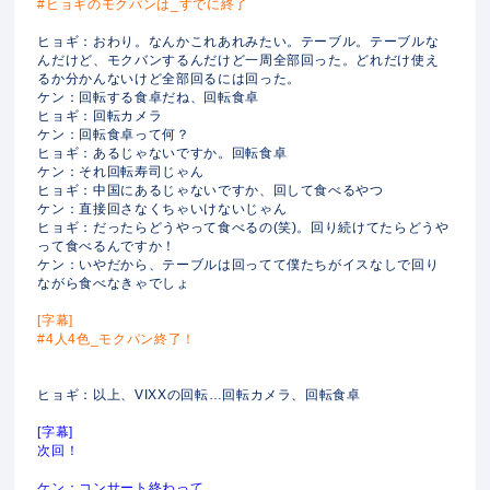
#ヒョギのモクパンは_すでに終了
ヒョギ：おわり。なんかこれあれみたい。テーブル。テーブルな
んだけど、モクバンするんだけど一周全部回った。どれだけ使え
るか分かんないけど全部回るには回った。
ケン：回転する食卓だね、回転食卓
ヒョギ：回転カメラ
ケン：回転食卓って何？
ヒョギ：あるじゃないですか。回転食卓
ケン：それ回転寿司じゃん
ヒョギ：中国にあるじゃないですか、回して食べるやつ
ケン：直接回さなくちゃいけないじゃん
ヒョギ：だったらどうやって食べるの(笑)。回り続けてたらどうや
って食べるんですか！
ケン：いやだから、テーブルは回ってて僕たちがイスなしで回り
ながら食べなきゃでしょ
[字幕]
#4人4色_モクパン終了！
ヒョギ：以上、VIXXの回転…回転カメラ、回転食卓
[字幕]
次回！
ケン：コンサート終わって…