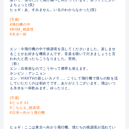
よちょっと(笑)
ヒョギ：あ、すみません。いるのわからなかった(笑)
[字幕]
#飛行機の中
#BGM_桃源境
#氷水一杯
エン：今飛行機の中で桃源境を流してくださいました。楽しませ
ることがお好きな機長さんです。音楽を聴いて行きましょうと言
われたと思ったらこうなりました。突然。
（歌）
エン：出発前なのでこうやって携帯も使えます。
ホンビン：アンニョン
エン：VIXXTVの新しいカメラ…。こうして飛行機で僕らの歌を流
していただくのは初めてです。ありがとうございます。僕はいつ
も氷水を一杯飲みます。ゆったりと。
[字幕]
#ヒョギ VJ
#こちらも_桃源境
#日本へ向かう飛行機
ヒョギ：ここは東京へ向かう飛行機。僕たちの桃源境が流れてい