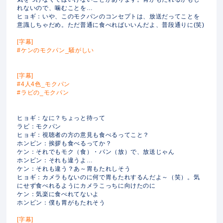
れないので、噛むことを…
ヒョギ：いや、このモクパンのコンセプトは、放送だってことを
意識しちゃだめ。ただ普通に食べればいいんだよ、普段通りに(笑)
[字幕]
#ケンのモクパン_騒がしい
[字幕]
#4人4色_モクパン
#ラビの_モクパン
ヒョギ：なに？ちょっと待って
ラビ：モクパン
ヒョギ：視聴者の方の意見も食べるってこと？
ホンビン：挨拶も食べるってか？
ケン：それでもモク（食）・パン（放）で、放送じゃん
ホンビン：それも違うよ…
ケン：それも違う？あ～胃もたれしそう
ヒョギ：カメラもないのに何で胃もたれするんだよ～（笑）。気
にせず食べれるようにカメラこっちに向けたのに
ケン：気楽に食べれてないよ
ホンビン：僕も胃がもたれそう
[字幕]