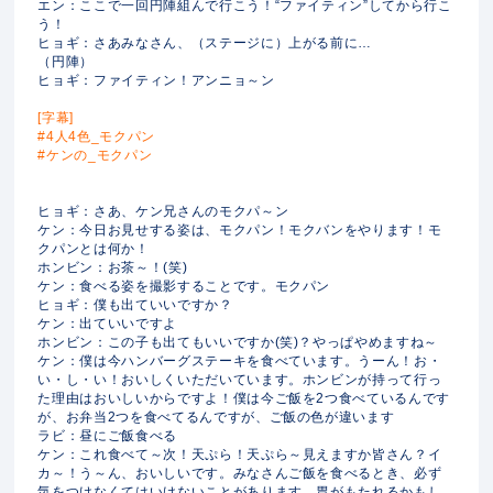
エン：ここで一回円陣組んで行こう！“ファイティン”してから行こ
う！
ヒョギ：さあみなさん、（ステージに）上がる前に…
（円陣）
ヒョギ：ファイティン！アンニョ～ン
[字幕]
#4人4色_モクパン
#ケンの_モクパン
ヒョギ：さあ、ケン兄さんのモクパ～ン
ケン：今日お見せする姿は、モクパン！モクバンをやります！モ
クパンとは何か！
ホンビン：お茶～！(笑)
ケン：食べる姿を撮影することです。モクパン
ヒョギ：僕も出ていいですか？
ケン：出ていいですよ
ホンビン：この子も出てもいいですか(笑)？やっぱやめますね～
ケン：僕は今ハンバーグステーキを食べています。うーん！お・
い・し・い！おいしくいただいています。ホンビンが持って行っ
た理由はおいしいからですよ！僕は今ご飯を2つ食べているんです
が、お弁当2つを食べてるんですが、ご飯の色が違います
ラビ：昼にご飯食べる
ケン：これ食べて～次！天ぷら！天ぷら～見えますか皆さん？イ
カ～！う～ん、おいしいです。みなさんご飯を食べるとき、必ず
気をつけなくてはいけないことがあります。胃がもたれるかもし