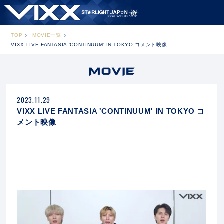
TOP
MOVIE一覧
VIXX LIVE FANTASIA 'CONTINUUM' IN TOKYO コメント映像
2023.11.29
VIXX LIVE FANTASIA 'CONTINUUM' IN TOKYO コ
メント映像