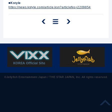
■Kstyle
https://news.kstyle.com/article.ksn?articleNo=2209854
©Jellyfish Entertainment Japan / THE STAR JAPAN, Inc. All rights reserved.