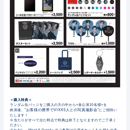
＜購入特典＞
ランダム缶バッジをご購入の方の中から<各公演10名様>を
“お客様の携帯でVIXX5人との写真撮影会”
終演後、
にご招待い
たします！
※当たりがすべて出た時点で特典は終了となりますのでご了承く
ださい。
※ただし、Meet & Greetへのご参加は公演チケットをお持ちの方