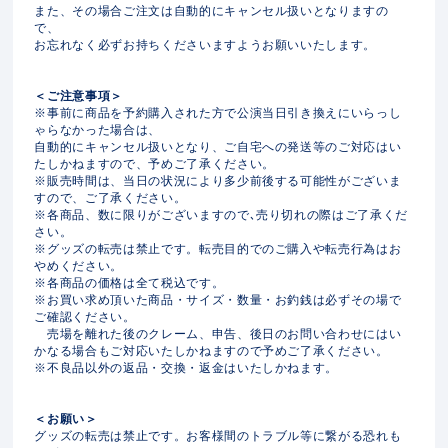
また、その場合ご注文は自動的にキャンセル扱いとなりますの
で、
お忘れなく必ずお持ちくださいますようお願いいたします。
＜ご注意事項＞
※事前に商品を予約購入された方で公演当日引き換えにいらっし
ゃらなかった場合は、
自動的にキャンセル扱いとなり、ご自宅への発送等のご対応はい
たしかねますので、予めご了承ください。
※販売時間は、当日の状況により多少前後する可能性がございま
すので、ご了承ください。
※各商品、数に限りがございますので､売り切れの際はご了承くだ
さい。
※グッズの転売は禁止です。転売目的でのご購入や転売行為はお
やめください。
※各商品の価格は全て税込です。
※お買い求め頂いた商品・サイズ・数量・お釣銭は必ずその場で
ご確認ください。
売場を離れた後のクレーム、申告、後日のお問い合わせにはい
かなる場合もご対応いたしかねますので予めご了承ください。
※不良品以外の返品・交換・返金はいたしかねます。
＜お願い＞
グッズの転売は禁止です。お客様間のトラブル等に繋がる恐れも