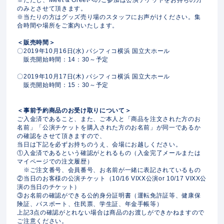
のみとさせて頂きます。
※当たりの方はグッズ売り場のスタッフにお声がけください。集
合時間や場所をご案内いたします。
＜販売時間＞
〇2019年10月16日(水) パシフィコ横浜 国立大ホール
販売開始時間：14：30～予定
〇2019年10月17日(木) パシフィコ横浜 国立大ホール
販売開始時間：15：30～予定
＜事前予約商品のお受け取りについて＞
ご入金済であること、また、ご本人と「商品を注文された方のお
名前」「公演チケットを購入された方のお名前」が同一であるか
の確認をさせて頂きますので、
当日は下記を必ずお持ちのうえ、会場にお越しください。
①入金済であるという確認がとれるもの（入金完了メールまたは
マイページでの注文履歴）
※ご注文番号、会員番号、お名前が一緒に表記されているもの
②当日のお客様の公演チケット（10/16 VIXX公演or 10/17 VIXX公
演の当日のチケット）
③お名前の確認ができる公的身分証明書（運転免許証等、健康保
険証、パスポート、住民票、学生証、年金手帳等）
上記3点の確認がとれない場合は商品のお渡しができかねますので
ご注意ください。