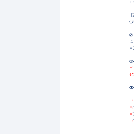
1
【
①
②
に
※
③
※
ゼ
③
※
※
※
※