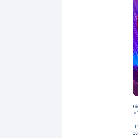
(
※
【
1