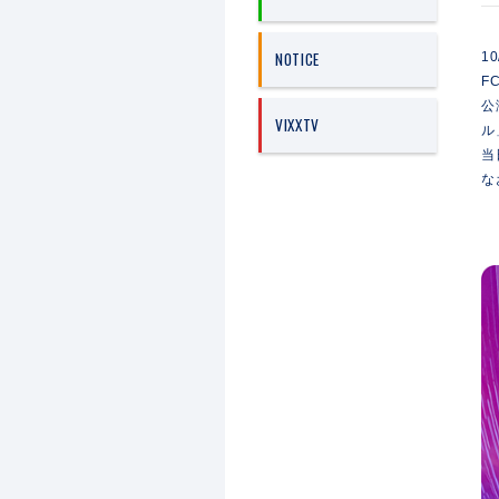
NOTICE
1
F
公
VIXXTV
ル
当
な