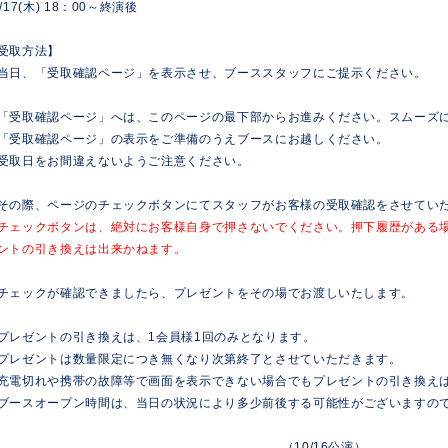
0/17(木) 18：00～終演後
受取方法】
当日、「受取確認ページ」を表示させ、ブーススタッフにご提示ください。
「受取確認ページ」へは、このページの最下部からお進みください。スムーズ
「受取確認ページ」の表示をご準備のうえブースにお越しください。
受取日をお間違えないようご注意ください。
その際、ページのチェックボタンにてスタッフがお客様の受取確認をさせてい
チェックボタンは、絶対にお客様自身で押さないでください。押下履歴がある
ントの引き換えは出来かねます。
チェックが確認できましたら、プレゼントをその場でお渡しいたします。
プレゼントの引き換えは、1会員様1回のみとなります。
プレゼントは数量限定につき無くなり次第終了とさせていただきます。
充電切れや携帯の故障等で画面を表示できない場合でもプレゼントの引き換え
ブースオープン時間は、当日の状況により多少前後する可能性がございますの
（10/16公演）