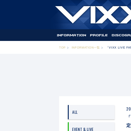
TOP
INFORMATION一覧
「VIXX LIVE 
20
ALL
「
定
EVENT & LIVE