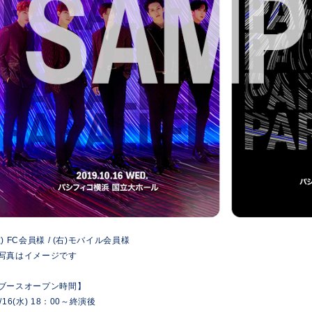
左) FC会員様 / (右)モバイル会員様
写真はイメージです
ブースオープン時間】
0/16(水) 18：00～終演後