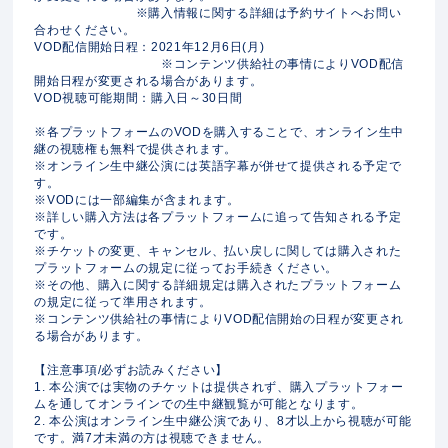
※購入情報に関する詳細は予約サイトへお問い
合わせください。
VOD配信開始日程：2021年12月6日(月)
※コンテンツ供給社の事情によりVOD配信
開始日程が変更される場合があります。
VOD視聴可能期間：購入日～30日間
※各プラットフォームのVODを購入することで、オンライン生中
継の視聴権も無料で提供されます。
※オンライン生中継公演には英語字幕が併せて提供される予定で
す。
※VODには一部編集が含まれます。
※詳しい購入方法は各プラットフォームに追って告知される予定
です。
※チケットの変更、キャンセル、払い戻しに関しては購入された
プラットフォームの規定に従ってお手続きください。
※その他、購入に関する詳細規定は購入されたプラットフォーム
の規定に従って準用されます。
※コンテンツ供給社の事情によりVOD配信開始の日程が変更され
る場合があります。
【注意事項/必ずお読みください】
1. 本公演では実物のチケットは提供されず、購入プラットフォー
ムを通してオンラインでの生中継観覧が可能となります。
2. 本公演はオンライン生中継公演であり、8才以上から視聴が可能
です。満7才未満の方は視聴できません。