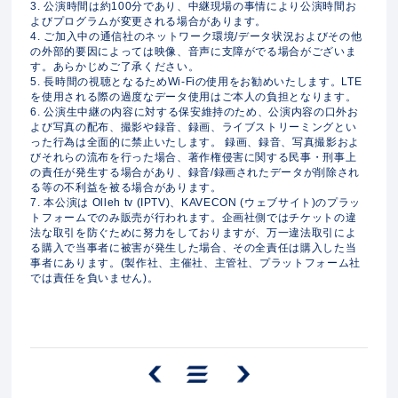
3. 公演時間は約100分であり、中継現場の事情により公演時間お
よびプログラムが変更される場合があります。
4. ご加入中の通信社のネットワーク環境/データ状況およびその他
の外部的要因によっては映像、音声に支障がでる場合がございま
す。あらかじめご了承ください。
5. 長時間の視聴となるためWi-Fiの使用をお勧めいたします。LTE
を使用される際の過度なデータ使用はご本人の負担となります。
6. 公演生中継の内容に対する保安維持のため、公演内容の口外お
よび写真の配布、撮影や録音、録画、ライブストリーミングとい
った行為は全面的に禁止いたします。 録画、録音、写真撮影およ
びそれらの流布を行った場合、著作権侵害に関する民事・刑事上
の責任が発生する場合があり、録音/録画されたデータが削除され
る等の不利益を被る場合があります。
7. 本公演は Olleh tv (IPTV)、KAVECON (ウェブサイト)のプラッ
トフォームでのみ販売が行われます。企画社側ではチケットの違
法な取引を防ぐために努力をしておりますが、万一違法取引によ
る購入で当事者に被害が発生した場合、その全責任は購入した当
事者にあります。(製作社、主催社、主管社、プラットフォーム社
では責任を負いません)。