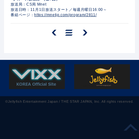
放送局：CS局 Mnet
放送日時：11月1日放送スタート／毎週月曜日16:00～
番組ページ：
https://mnetjp.com/program/2811/
©Jellyfish Entertainment Japan / THE STAR JAPAN, Inc. All rights reserved.