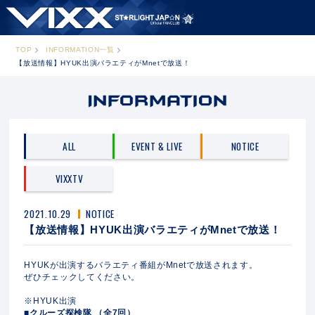
TOP
INFORMATION一覧
【放送情報】HYUK出演バラエティがMnetで放送！
ALL
EVENT & LIVE
NOTICE
VIXXTV
2021.10.29
NOTICE
【放送情報】HYUK出演バラエティがMnetで放送！
HYUKが出演するバラエティ番組がMnetで放送されます。
ぜひチェックしてください。
※HYUK出演
■クルーズ探検隊 （全7回）